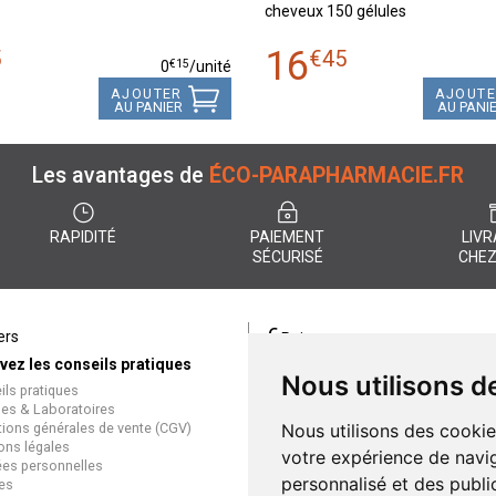
cheveux 150 gélules
16
5
€
45
€
15
0
/unité
AJOUTER
AJOUT
AU PANIER
AU PANI
Les avantages de
ÉCO-PARAPHARMACIE.FR
RAPIDITÉ
PAIEMENT
LIVR
SÉCURISÉ
CHEZ
€
ers
Paiement
vez les conseils pratiques
éco-parapharmacie.fr offre un
Nous utilisons d
ils pratiques
paiement entièrement sécurisé
es & Laboratoires
que soit le mode de règlement
tions générales de vente (CGV)
Nous utilisons des cookie
Paiement sécurisé et simple
ons légales
votre expérience de navig
es personnelles
personnalisé et des public
es