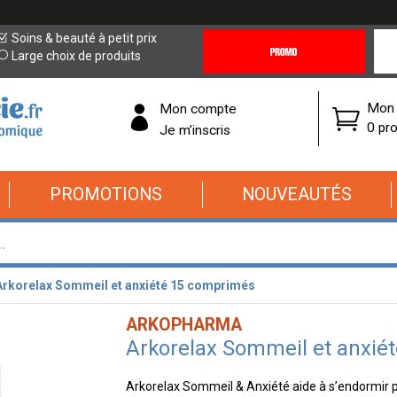
Promotions
Covi
Soins & beauté à petit prix
&
19
Large choix de produits
Offres
Cor
Mon 
Mon compte
0 pro
Je m’inscris
PROMOTIONS
NOUVEAUTÉS
Arkorelax Sommeil et anxiété 15 comprimés
ARKOPHARMA
Arkorelax Sommeil et anxié
Arkorelax Sommeil & Anxiété aide à s’endormir pl