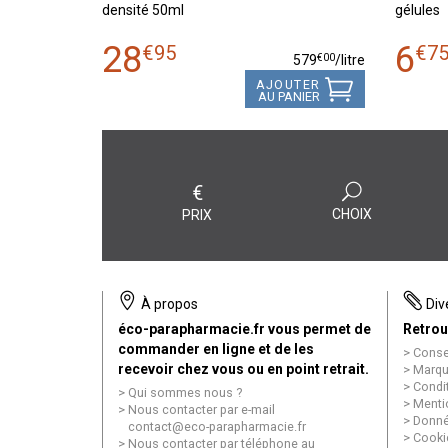
densité 50ml
gélules
28
6
€
95
€
7
€
00
579
/
litre
AJOUTER
AU PANIER
€
CHOIX
PRIX
À propos
Div
éco-parapharmacie.fr vous permet de
Retrou
commander en ligne et de les
Conse
recevoir chez vous ou en point retrait.
Marqu
Condi
Qui sommes nous ?
Menti
Nous contacter par e-mail
Donné
contact
@
eco-parapharmacie.fr
Cooki
Nous contacter par téléphone au