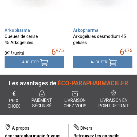
Arkopharma
Arkopharma
Queues de cerise
Arkogélules desmodium 45
45 Arkogélules
gélules
6
6
€
75
€
75
€
15
0
/unité
AJOUTER
AJOUTER
Les avantages de
ÉCO-PARAPHARMACIE.FR
€
PAIEMENT
LIVRAISON
LIVRAISON EN
PRIX
SÉCURISÉ
CHEZ VOUS
POINT RETRAIT
CHOIX
À propos
Divers
éco-parapharmacie.fr vous
Retrouvez les conseils