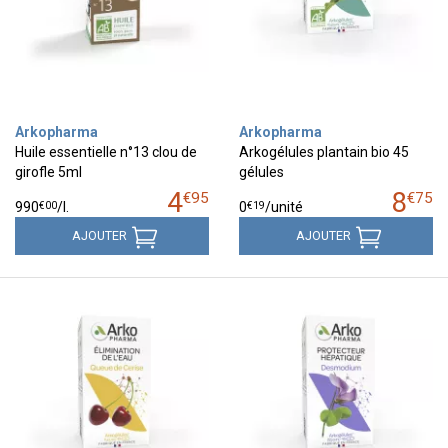
Arkopharma
Arkopharma
Huile essentielle n°13 clou de
Arkogélules plantain bio 45
girofle 5ml
gélules
4
8
€
95
€
75
€
00
€
19
990
/
l.
0
/unité
AJOUTER
AJOUTER