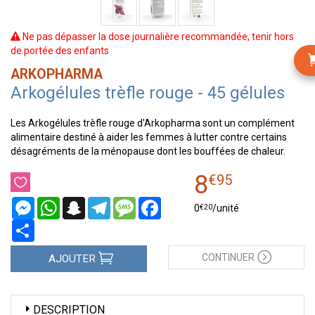
Ne pas dépasser la dose journalière recommandée, tenir hors
de portée des enfants
ARKOPHARMA
Arkogélules trèfle rouge - 45 gélules
Les Arkogélules trèfle rouge d'Arkopharma sont un complément
alimentaire destiné à aider les femmes à lutter contre certains
désagréments de la ménopause dont les bouffées de chaleur.
8
€
95
Messenger
WhatsApp
Snapchat
Telegram
Message
Facebook
€
20
0
/unité
Partager
CONTINUER
AJOUTER
DESCRIPTION