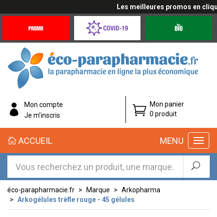
Les meilleures promos en cliquan
Promotions
Covid-
Produits
&
19
bio
Offres
Coronavirus
éco-
Mon panier
Mon compte
parapharmacie.fr
0 produit
Je m’inscris
éco-
ACCUEIL
MENU
parapharmacie.fr
éco-parapharmacie.fr
Marque
Arkopharma
Arkogélules trèfle rouge - 45 gélules