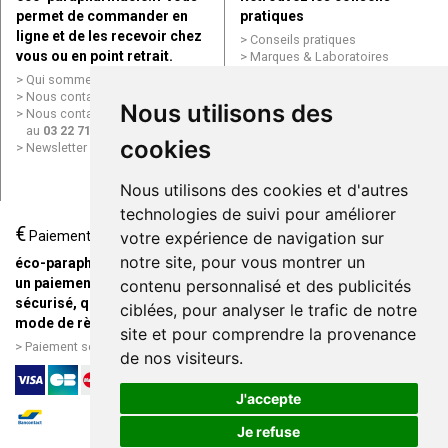
permet de commander en
pratiques
ligne et de les recevoir chez
Conseils pratiques
vous ou en point retrait.
Marques & Laboratoires
Conditions générales de vente
Qui sommes nous ?
(CGV)
Nous contacter par e-mail
Nous utilisons des
Mentions légales
Nous contacter par téléphone
Données personnelles
au
03 22 71 64 10
Cookies
cookies
Newsletter
Mes préférences Cookies
Grande Pharmacie d’Amiens en
Nous utilisons des cookies et d'autres
ligne
technologies de suivi pour améliorer
€
Livraison / Point retrait
Paiement
votre expérience de navigation sur
Commandez en ligne et
notre site, pour vous montrer un
éco-parapharmacie.fr offre
recevez votre commande
un paiement entièrement
contenu personnalisé et des publicités
rapidement chez vous ou en
sécurisé, quel que soit le
ciblées, pour analyser le trafic de notre
point retrait
mode de règlement
site et pour comprendre la provenance
Livraison chez vous ou en
Paiement sécurisé et simple
de nos visiteurs.
points relais
J'accepte
Je refuse