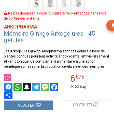
Ne pas dépasser la dose journalière recommandée, tenir hors
de portée des enfants
ARKOPHARMA
Mémoire Ginkgo Arkogélules - 45
gélules
Les Arkogélules ginkgo Arkopharma sont des gélules à base de
plantes connues pour leur activité antioxydante, antivieillissement
et veinotonique. Ce complément alimentaire a une action
bénéfique sur la rétine, la circulation cérébrale et des membres.
6
€
75
Messenger
WhatsApp
Snapchat
Telegram
Message
Facebook
€
06
397
/kg
Partager
CONTINUER
AJOUTER