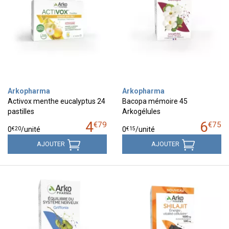
Arkopharma
Arkopharma
Activox menthe eucalyptus 24
Bacopa mémoire 45
pastilles
Arkogélules
4
6
€
79
€
75
€
20
€
15
0
/unité
0
/unité
AJOUTER
AJOUTER