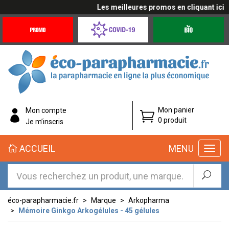
Les meilleures promos en cliquant ici
Promotions
Covid-
Produits
&
19
bio
Offres
Coronavirus
éco-
Mon panier
Mon compte
parapharmacie.fr
0 produit
Je m’inscris
éco-
ACCUEIL
MENU
parapharmacie.fr
éco-parapharmacie.fr
Marque
Arkopharma
Mémoire Ginkgo Arkogélules - 45 gélules