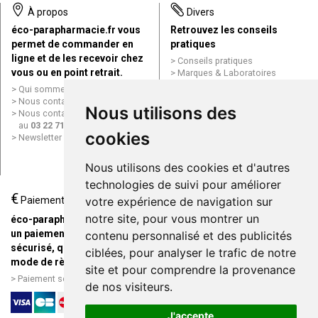
À propos
Divers
éco-parapharmacie.fr vous
Retrouvez les conseils
permet de commander en
pratiques
ligne et de les recevoir chez
Conseils pratiques
vous ou en point retrait.
Marques & Laboratoires
Conditions générales de vente
Qui sommes nous ?
(CGV)
Nous contacter par e-mail
Nous utilisons des
Mentions légales
Nous contacter par téléphone
Données personnelles
au
03 22 71 64 10
Cookies
cookies
Newsletter
Mes préférences Cookies
Grande Pharmacie d’Amiens en
Nous utilisons des cookies et d'autres
ligne
technologies de suivi pour améliorer
€
Livraison / Point retrait
Paiement
votre expérience de navigation sur
Commandez en ligne et
notre site, pour vous montrer un
éco-parapharmacie.fr offre
recevez votre commande
un paiement entièrement
contenu personnalisé et des publicités
rapidement chez vous ou en
sécurisé, quel que soit le
ciblées, pour analyser le trafic de notre
point retrait
mode de règlement
site et pour comprendre la provenance
Livraison chez vous ou en
Paiement sécurisé et simple
de nos visiteurs.
points relais
J'accepte