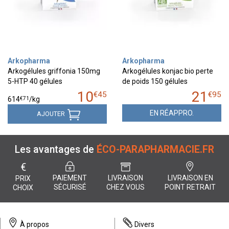
Arkopharma
Arkopharma
Arkogélules griffonia 150mg
Arkogélules konjac bio perte
5-HTP 40 gélules
de poids 150 gélules
10
21
€
45
€
95
€
71
614
/kg
EN RÉAPPRO.
AJOUTER
Les avantages de
ÉCO-PARAPHARMACIE.FR
€
PAIEMENT
LIVRAISON
LIVRAISON EN
PRIX
SÉCURISÉ
CHEZ VOUS
POINT RETRAIT
CHOIX
À propos
Divers