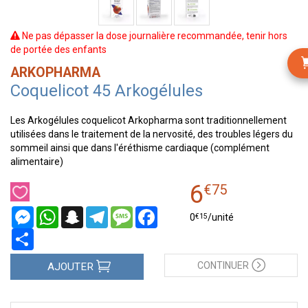
Ne pas dépasser la dose journalière recommandée, tenir hors
de portée des enfants
ARKOPHARMA
Coquelicot 45 Arkogélules
Les Arkogélules coquelicot Arkopharma sont traditionnellement
utilisées dans le traitement de la nervosité, des troubles légers du
sommeil ainsi que dans l'éréthisme cardiaque (complément
alimentaire)
6
€
75
Messenger
WhatsApp
Snapchat
Telegram
Message
Facebook
€
15
0
/unité
Partager
CONTINUER
AJOUTER