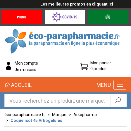
Les meilleures promos en cliquant ici
Promotions
Covid-
Produits
&
19
bio
Offres
Coronavirus
éco-
Mon panier
Mon compte
parapharmacie.fr
0 produit
Je m’inscris
éco-
ACCUEIL
MENU
parapharmacie.fr
éco-parapharmacie.fr
Marque
Arkopharma
Coquelicot 45 Arkogélules