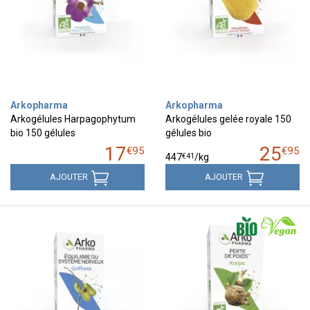
Arkopharma
Arkopharma
Arkogélules Harpagophytum
Arkogélules gelée royale 150
bio 150 gélules
gélules bio
17
25
€
95
€
95
€
41
447
/kg
AJOUTER
AJOUTER