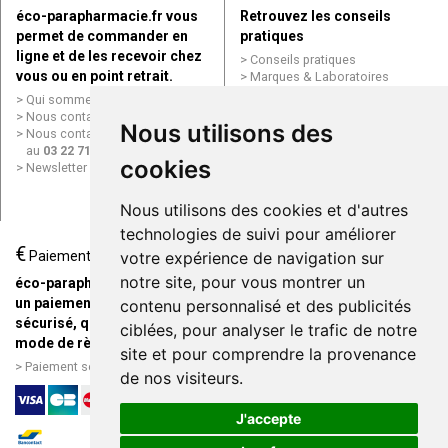
éco-parapharmacie.fr vous
Retrouvez les conseils
permet de commander en
pratiques
ligne et de les recevoir chez
Conseils pratiques
vous ou en point retrait.
Marques & Laboratoires
Conditions générales de vente
Qui sommes nous ?
(CGV)
Nous contacter par e-mail
Nous utilisons des
Mentions légales
Nous contacter par téléphone
Données personnelles
au
03 22 71 64 10
Cookies
cookies
Newsletter
Mes préférences Cookies
Grande Pharmacie d’Amiens en
Nous utilisons des cookies et d'autres
ligne
technologies de suivi pour améliorer
€
Livraison / Point retrait
Paiement
votre expérience de navigation sur
Commandez en ligne et
notre site, pour vous montrer un
éco-parapharmacie.fr offre
recevez votre commande
un paiement entièrement
contenu personnalisé et des publicités
rapidement chez vous ou en
sécurisé, quel que soit le
ciblées, pour analyser le trafic de notre
point retrait
mode de règlement
site et pour comprendre la provenance
Livraison chez vous ou en
Paiement sécurisé et simple
de nos visiteurs.
points relais
J'accepte