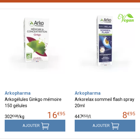
Arkopharma
Arkopharma
Arkogélules Ginkgo mémoire
Arkorelax sommeil flash spray
150 gélules
20ml
16
8
€
95
€
95
€
68
€
50
302
/kg
447
/
l.
AJOUTER
AJOUTER