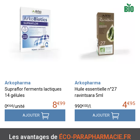
Arkopharma
Arkopharma
Supraflor ferments lactiques
Huile essentielle n°27
14 gélules
ravintsara 5ml
8
4
€
99
€
95
€
64
€
00
0
/unité
990
/
l.
AJOUTER
AJOUTER
Les avantages de
ÉCO-PARAPHARMACIE.FR