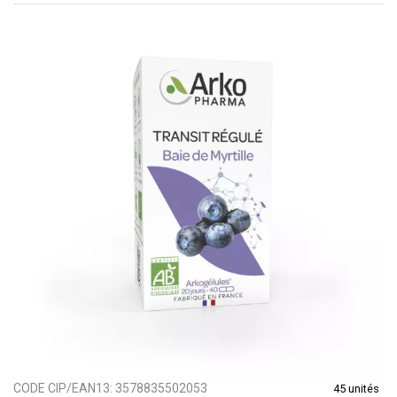
CODE CIP/EAN13:
3578835502053
45 unités