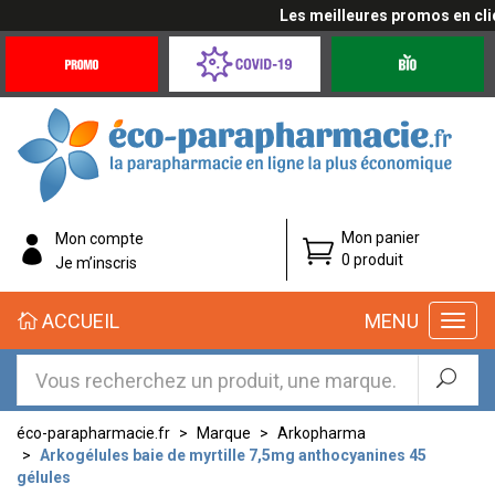
Les meilleures promos en cliqua
Promotions
Covid-
Produits
&
19
bio
Offres
Coronavirus
éco-
Mon panier
Mon compte
parapharmacie.fr
0 produit
Je m’inscris
éco-
ACCUEIL
MENU
parapharmacie.fr
éco-parapharmacie.fr
Marque
Arkopharma
Arkogélules baie de myrtille 7,5mg anthocyanines 45
gélules