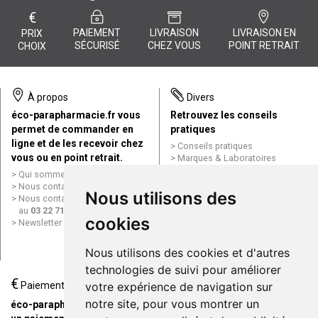
€
PAIEMENT
LIVRAISON
LIVRAISON EN
PRIX
SÉCURISÉ
CHEZ VOUS
POINT RETRAIT
CHOIX
À propos
Divers
éco-parapharmacie.fr vous
Retrouvez les conseils
permet de commander en
pratiques
ligne et de les recevoir chez
Conseils pratiques
vous ou en point retrait.
Marques & Laboratoires
Conditions générales de vente
Qui sommes nous ?
(CGV)
Nous contacter par e-mail
Nous utilisons des
Mentions légales
Nous contacter par téléphone
Données personnelles
au
03 22 71 64 10
Cookies
cookies
Newsletter
Mes préférences Cookies
Grande Pharmacie d’Amiens en
Nous utilisons des cookies et d'autres
ligne
technologies de suivi pour améliorer
€
Livraison / Point retrait
Paiement
votre expérience de navigation sur
Commandez en ligne et
notre site, pour vous montrer un
éco-parapharmacie.fr offre
recevez votre commande