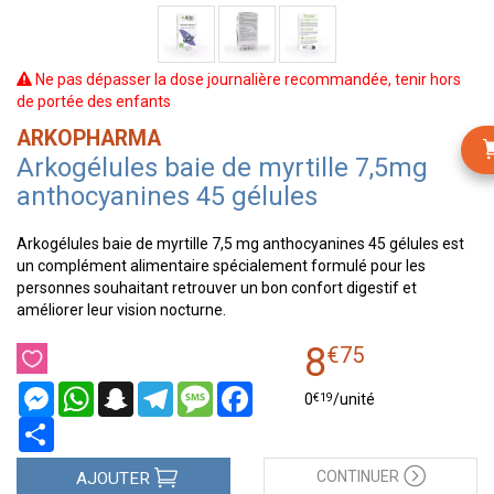
Ne pas dépasser la dose journalière recommandée, tenir hors
de portée des enfants
ARKOPHARMA
Arkogélules baie de myrtille 7,5mg
anthocyanines 45 gélules
Arkogélules baie de myrtille 7,5 mg anthocyanines 45 gélules est
un complément alimentaire spécialement formulé pour les
personnes souhaitant retrouver un bon confort digestif et
améliorer leur vision nocturne.
8
€
75
Messenger
WhatsApp
Snapchat
Telegram
Message
Facebook
€
19
0
/unité
Partager
CONTINUER
AJOUTER