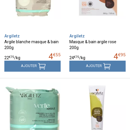
Argiletz
Argiletz
Argile blanche masque & bain
Masque & bain argile rose
200g
200g
4
4
€
55
€
95
€
75
€
75
22
/kg
24
/kg
AJOUTER
AJOUTER