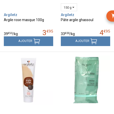
150 g
Argiletz
Argiletz
Argile rose masque 100g
Pâte argile ghassoul
3
4
€
95
€
95
€
50
€
00
39
/kg
33
/kg
AJOUTER
AJOUTER