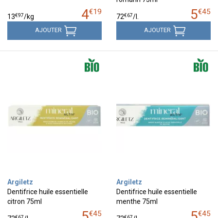
4
5
€
19
€
45
€
97
€
67
13
/kg
72
/
l.
AJOUTER
AJOUTER
Argiletz
Argiletz
Dentifrice huile essentielle
Dentifrice huile essentielle
citron 75ml
menthe 75ml
5
5
€
45
€
45
€
67
€
67