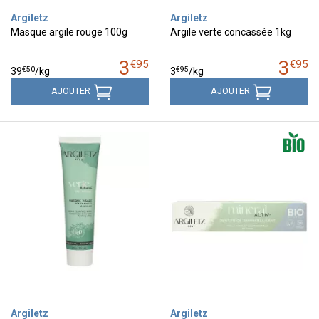
Argiletz
Argiletz
Masque argile rouge 100g
Argile verte concassée 1kg
3
3
€
95
€
95
€
50
€
95
39
/kg
3
/kg
AJOUTER
AJOUTER
Argiletz
Argiletz