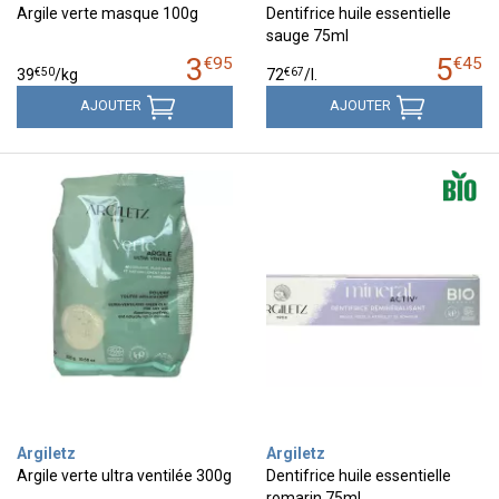
Argile verte masque 100g
Dentifrice huile essentielle
sauge 75ml
3
5
€
95
€
45
€
50
€
67
39
/kg
72
/
l.
AJOUTER
AJOUTER
Argiletz
Argiletz
Argile verte ultra ventilée 300g
Dentifrice huile essentielle
romarin 75ml