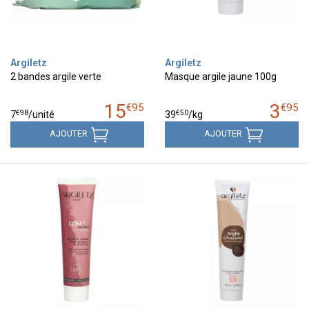
Argiletz
Argiletz
2 bandes argile verte
Masque argile jaune 100g
15
3
€
95
€
95
€
98
€
50
7
/unité
39
/kg
AJOUTER
AJOUTER