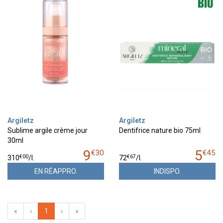
Argiletz
Argiletz
Sublime argile crème jour
Dentifrice nature bio 75ml
30ml
9
5
€
30
€
45
€
00
€
67
310
/
l.
72
/
l.
EN RÉAPPRO.
INDISPO.
«
‹
1
›
»