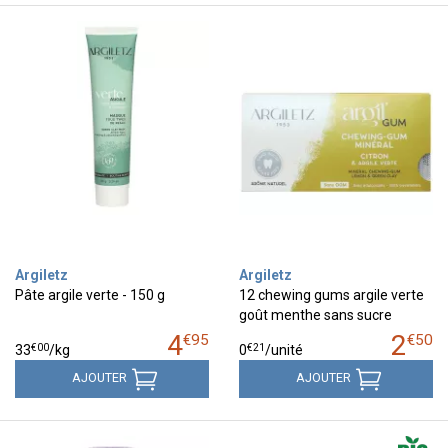
Argiletz
Argiletz
Pâte argile verte - 150 g
12 chewing gums argile verte
goût menthe sans sucre
4
2
€
95
€
50
€
00
€
21
33
/kg
0
/unité
AJOUTER
AJOUTER