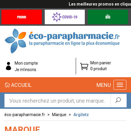
Les meilleures promos en cliquant i
Promotions
Covid-
Produits
&
19
bio
Offres
Coronavirus
éco-
Mon panier
Mon compte
parapharmacie.fr
0 produit
Je m’inscris
éco-
ACCUEIL
MENU
parapharmacie.fr
éco-parapharmacie.fr
Marque
Argiletz
MARQUE