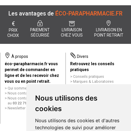
Les avantages de
ÉCO-PARAPHARMACIE.FR
€
PAIEMENT
LIVRAISON
LIVRAISON EN
PRIX
SÉCURISÉ
CHEZ VOUS
POINT RETRAIT
CHOIX
À propos
Divers
éco-parapharmacie.fr vous
Retrouvez les conseils
permet de commander en
pratiques
ligne et de les recevoir chez
Conseils pratiques
vous ou en point retrait.
Marques & Laboratoires
Conditions générales de vente
Qui sommes nous ?
(CGV)
Nous contacter par e-mail
Nous utilisons des
Mentions légales
Nous contacter par téléphone
Données personnelles
au
03 22 71 64 10
Cookies
cookies
Newsletter
Mes préférences Cookies
Grande Pharmacie d’Amiens en
Nous utilisons des cookies et d'autres
ligne
technologies de suivi pour améliorer