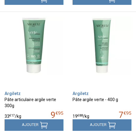
Argiletz
Argiletz
Pâte articulaire argile verte
Pâte argile verte - 400 g
300g
9
7
€
95
€
95
€
17
€
88
33
/kg
19
/kg
AJOUTER
AJOUTER