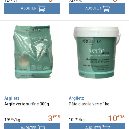
72
/
l.
72
/
l.
AJOUTER
AJOUTER
Argiletz
Argiletz
Argile verte surfine 300g
Pâte d'argile verte 1kg
3
10
€
95
€
95
€
75
€
95
19
/kg
10
/kg
AJOUTER
AJOUTER