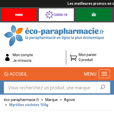
Les meilleures promos en cliq
Promotions
Covid-
Produits
&
19
bio
Offres
Coronavirus
éco-
Mon panier
Mon compte
parapharmacie.fr
0 produit
Je m’inscris
éco-
ACCUEIL
MENU
parapharmacie.fr
éco-parapharmacie.fr
Marque
Agovie
Myrtilles séchées 150g