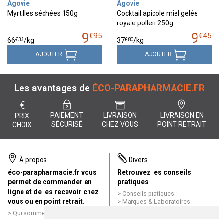
Agovie
Agovie
Myrtilles séchées 150g
Cocktail apicole miel gelée
royale pollen 250g
9
9
€
95
€
45
€
33
€
80
66
/kg
37
/kg
AJOUTER
AJOUTER
Les avantages de
ÉCO-PARAPHARMACIE.FR
€
PAIEMENT
LIVRAISON
LIVRAISON EN
PRIX
SÉCURISÉ
CHEZ VOUS
POINT RETRAIT
CHOIX
À propos
Divers
éco-parapharmacie.fr vous
Retrouvez les conseils
permet de commander en
pratiques
ligne et de les recevoir chez
Conseils pratiques
vous ou en point retrait.
Marques & Laboratoires
Conditions générales de vente
Qui sommes nous ?
(CGV)