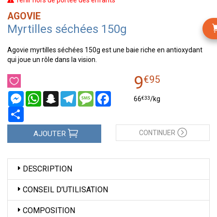
Tenir hors de portée des enfants
AGOVIE
Myrtilles séchées 150g
Agovie myrtilles séchées 150g est une baie riche en antioxydant
qui joue un rôle dans la vision.
9
€
95
Messenger
WhatsApp
Snapchat
Telegram
Message
Facebook
€
33
66
/kg
Partager
CONTINUER
AJOUTER
DESCRIPTION
CONSEIL D’UTILISATION
COMPOSITION