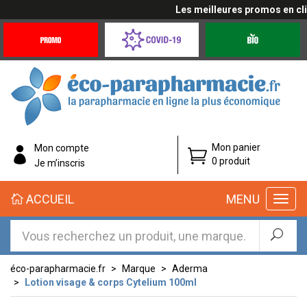
Les meilleures promos en cliqu
Promotions
Covid-
Produits
&
19
bio
Offres
Coronavirus
éco-
Mon panier
Mon compte
parapharmacie.fr
0 produit
Je m’inscris
éco-
ACCUEIL
MENU
parapharmacie.fr
éco-parapharmacie.fr
Marque
Aderma
Lotion visage & corps Cytelium 100ml