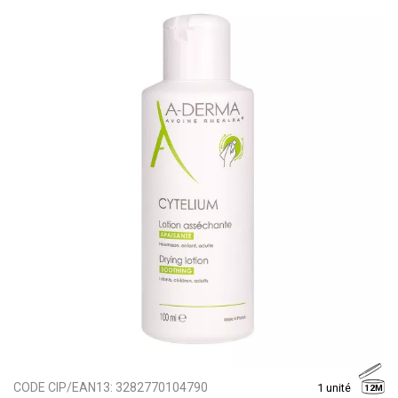
CODE CIP/EAN13:
3282770104790
1 unité
12M