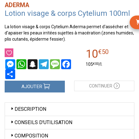
ADERMA
Lotion visage & corps Cytelium 100ml
La lotion visage & corps Cytelium Aderma permet d'assécher et
d'apaiser les peaux irritées sujettes à macération (zones humides,
plis cutanés, épiderme fessier).
10
€
50
Messenger
WhatsApp
Snapchat
Telegram
Message
Facebook
€
00
105
/
l.
Partager
CONTINUER
AJOUTER
DESCRIPTION
CONSEILS D'UTILISATION
COMPOSITION