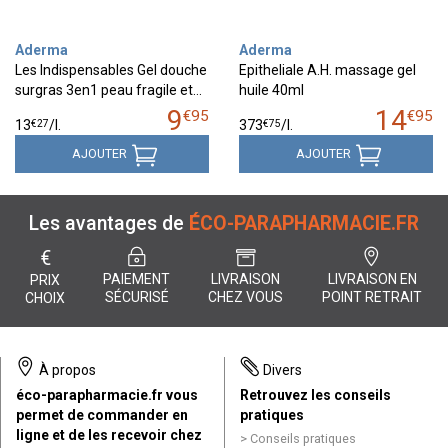
Aderma
Aderma
Les Indispensables Gel douche
Epitheliale A.H. massage gel
surgras 3en1 peau fragile et…
huile 40ml
9
14
€
95
€
95
€
27
€
75
13
/
l.
373
/
l.
AJOUTER
AJOUTER
Les avantages de
ÉCO-PARAPHARMACIE.FR
€
PAIEMENT
LIVRAISON
LIVRAISON EN
PRIX
SÉCURISÉ
CHEZ VOUS
POINT RETRAIT
CHOIX
À propos
Divers
éco-parapharmacie.fr vous
Retrouvez les conseils
permet de commander en
pratiques
ligne et de les recevoir chez
Conseils pratiques