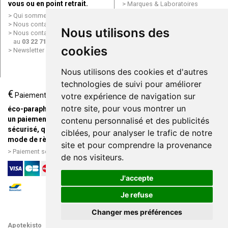
vous ou en point retrait.
Marques & Laboratoires
Conditions générales de vente
Qui sommes nous ?
(CGV)
Nous contacter par e-mail
Nous utilisons des
Mentions légales
Nous contacter par téléphone
Données personnelles
au
03 22 71 64 10
Cookies
cookies
Newsletter
Mes préférences Cookies
Grande Pharmacie d’Amiens en
Nous utilisons des cookies et d'autres
ligne
technologies de suivi pour améliorer
€
Livraison / Point retrait
Paiement
votre expérience de navigation sur
Commandez en ligne et
notre site, pour vous montrer un
éco-parapharmacie.fr offre
recevez votre commande
un paiement entièrement
contenu personnalisé et des publicités
rapidement chez vous ou en
sécurisé, quel que soit le
ciblées, pour analyser le trafic de notre
point retrait
mode de règlement
site et pour comprendre la provenance
Livraison chez vous ou en
Paiement sécurisé et simple
de nos visiteurs.
points relais
J'accepte
Je refuse
Changer mes préférences
Apotekisto