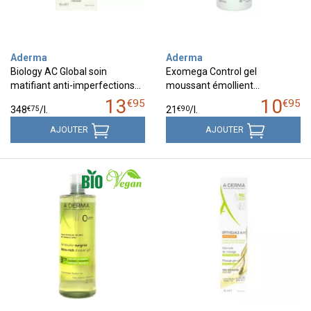
Aderma
Aderma
Biology AC Global soin
Exomega Control gel
matifiant anti-imperfections…
moussant émollient…
13
10
€
95
€
95
€
75
€
90
348
/
l.
21
/
l.
AJOUTER
AJOUTER