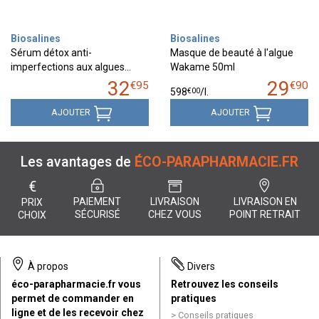
Biosalines
Biosalines
Sérum détox anti-
Masque de beauté à l'algue
imperfections aux algues…
Wakame 50ml
32
29
€
95
€
90
€
00
598
/
l.
AJOUTER
AJOUTER
Les avantages de
ÉCO-PARAPHARMACIE.FR
€
PAIEMENT
LIVRAISON
LIVRAISON EN
PRIX
SÉCURISÉ
CHEZ VOUS
POINT RETRAIT
CHOIX
À propos
Divers
éco-parapharmacie.fr vous
Retrouvez les conseils
permet de commander en
pratiques
ligne et de les recevoir chez
Conseils pratiques