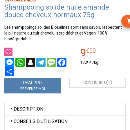
Shampooing solide huile amande
douce cheveux normaux 75g
Les shampooings solides Biosalines sont sans savon, respectent
le pH neutre du cuir chevelu, zéro déchet et Végan, 100%
biodégradable.
9
€
90
Messenger
WhatsApp
Snapchat
Telegram
Message
Facebook
€
00
132
/kg
Partager
RÉAPPRO
CONTINUER
PRÉVENEZ-MOI
DESCRIPTION
CONSEILS D'UTILISATION