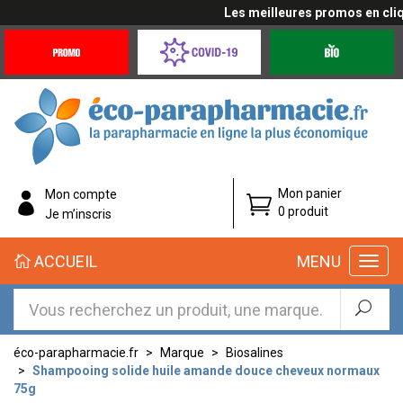
Les meilleures promos en cliqua
Promotions
Covid-
Produits
&
19
bio
Offres
Coronavirus
éco-
Mon panier
Mon compte
parapharmacie.fr
0 produit
Je m’inscris
éco-
ACCUEIL
MENU
parapharmacie.fr
éco-parapharmacie.fr
Marque
Biosalines
Shampooing solide huile amande douce cheveux normaux
75g