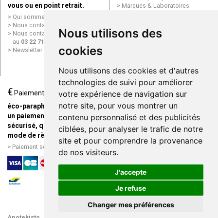
vous ou en point retrait.
Marques & Laboratoires
Conditions générales de vente
Qui sommes nous ?
(CGV)
Nous contacter par e-mail
Nous utilisons des
Mentions légales
Nous contacter par téléphone
Données personnelles
au
03 22 71 64 10
Cookies
cookies
Newsletter
Mes préférences Cookies
Grande Pharmacie d’Amiens en
Nous utilisons des cookies et d'autres
ligne
technologies de suivi pour améliorer
€
Livraison / Point retrait
Paiement
votre expérience de navigation sur
Commandez en ligne et
notre site, pour vous montrer un
éco-parapharmacie.fr offre
recevez votre commande
un paiement entièrement
contenu personnalisé et des publicités
rapidement chez vous ou en
sécurisé, quel que soit le
ciblées, pour analyser le trafic de notre
point retrait
mode de règlement
site et pour comprendre la provenance
Livraison chez vous ou en
Paiement sécurisé et simple
de nos visiteurs.
points relais
J'accepte
Je refuse
Changer mes préférences
Apotekisto