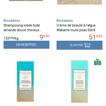
Biosalines
Biosalines
Shampooing solide huile
Crème de beauté à l'algue
amande douce cheveux…
Wakame toute peau 50ml
9
51
€
90
€
95
€
00
132
/kg
EN RÉAPPRO.
AJOUTER