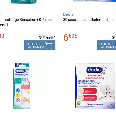
e
Dodie
nes col large Sensation+ 0-6 mois -
30 coussinets d'allaitement jour
lent 1
6
30
€
95
€
15
€
3
/unité
0
AJOUTER
AJOUTE
AU PANIER
AU PANIE