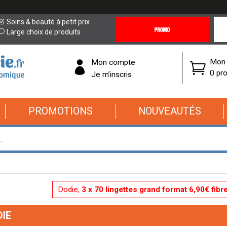
Promotions
Covi
Soins & beauté à petit prix
&
19
Large choix de produits
Offres
Cor
Mon 
Mon compte
0 pro
Je m’inscris
PROMOTIONS
NOUVEAUTÉS
Dodie,
3 x 70 lingettes grand format 6,90€ fibr
IE