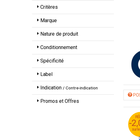
Critères
Marque
Nature de produit
Conditionnement
Spécificité
Label
Indication
/ Contre-indication
POS
Promos et Offres
RÉ
RÉ
-2
-2
sur l
sur l