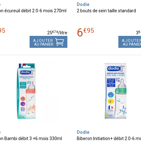
e
Dodie
n écureuil débit 2 0-6 mois 270ml
2 bouts de sein taille standard
6
95
€
95
€
74
€
25
/
litre
3
AJOUTER
AJOUTE
AU PANIER
AU PANIE
e
Dodie
on Bambi débit 3 +6 mois 330ml
Biberon Initiation+ débit 2 0-6 mo