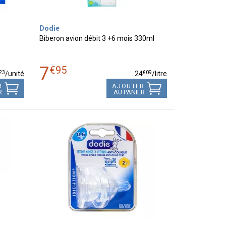
Dodie
Biberon avion débit 3 +6 mois 330ml
7
€
95
23
€
09
/unité
24
/
litre
R
AJOUTER
R
AU PANIER