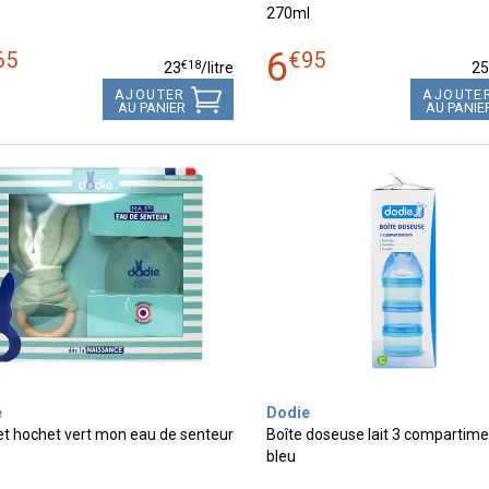
270ml
6
65
€
95
€
18
23
/
litre
2
AJOUTER
AJOUTE
AU PANIER
AU PANIE
e
Dodie
et hochet vert mon eau de senteur
Boîte doseuse lait 3 compartime
bleu