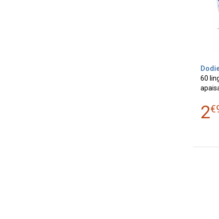
Dodi
60 li
apaisa
2
€