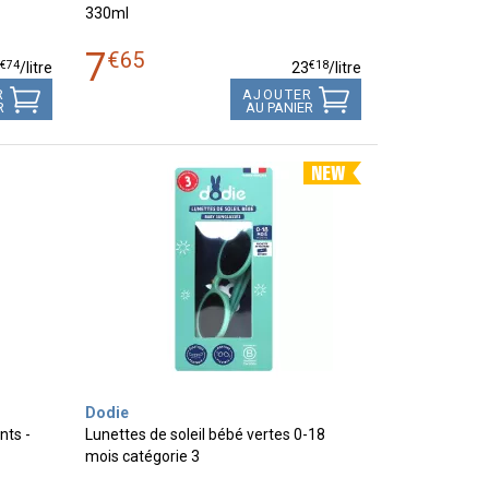
330ml
7
€
65
€
74
€
18
5
/
litre
23
/
litre
R
AJOUTER
R
AU PANIER
Dodie
nts -
Lunettes de soleil bébé vertes 0-18
mois catégorie 3