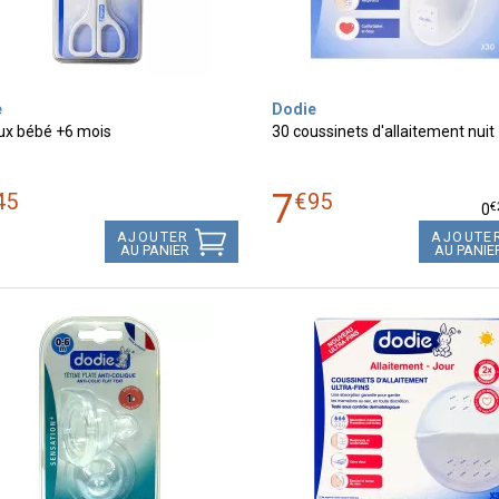
e
Dodie
ux bébé +6 mois
30 coussinets d'allaitement nuit
7
45
€
95
€
0
AJOUTER
AJOUTE
AU PANIER
AU PANIE