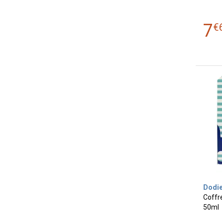
7
€
Dodi
Coffr
50ml