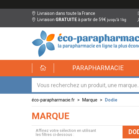
Livraison dans toute la France
Livraison
GRATUITE
à partir de 59€
jusqu’à 1kg
éco-
PARAPHARMACIE
parapharmacie.fr
éco-
parapharmacie.fr
éco-parapharmacie.fr
Marque
Dodie
MARQUE
Affinez votre sélection en utilisant
DOD
les filtres ci-dessous :