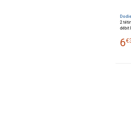
Dodi
2 téti
débit 
6
€