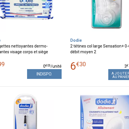
e
Dodie
ngettes nettoyantes dermo-
2 tétines col large Sensation+ 0-
ntes visage corps et siège
débit moyen 2
6
99
€
30
€
05
€
0
/unité
3
AJOUTE
INDISPO.
AU PANIE