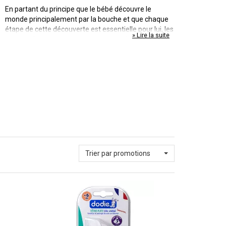
En partant du principe que le bébé découvre le
monde principalement par la bouche et que chaque
étape de cette découverte est essentielle pour lui, les
» Lire la suite
produits Dodie placent la bouche de bébé au coeur
de leur savoir-faire. Dodie est déterminé à vous
accompagner dès le 1er jour de votre enfant jusqu'à
son autonomie grâce à des articles simples,
pratiques et sûrs. La marque Dodie se compose de 4
gammes principales : l'allaitement, le biberon, la
sucette et la tétine.
Trier par promotions