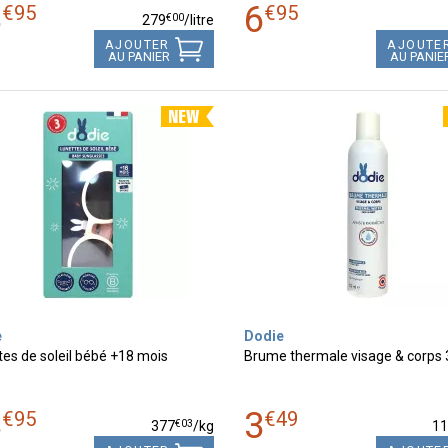
3
6
€
95
€
95
€
00
279
/
litre
AJOUTER
AJOUTE
AU PANIER
AU PANIE
e
Dodie
tes de soleil bébé +18 mois
Brume thermale visage & corps
3
3
€
95
€
49
€
03
377
/kg
1