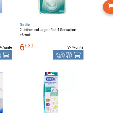
Dodie
2 tétines col large débit 4 Sensation
+6mois
6
€
30
27
€
15
/unité
3
/unité
R
AJOUTER
R
AU PANIER