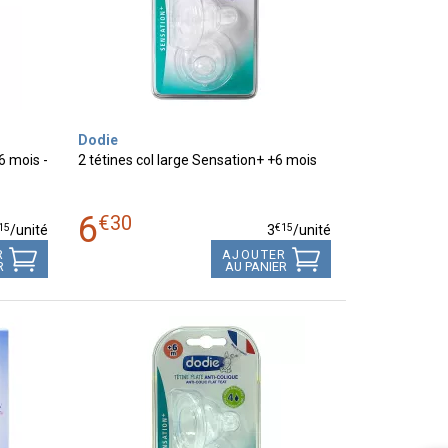
Dodie
6 mois -
2 tétines col large Sensation+ +6 mois
6
€
30
15
€
15
/unité
3
/unité
R
AJOUTER
R
AU PANIER