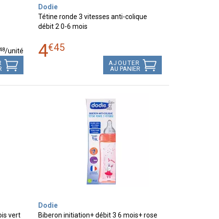
Dodie
Tétine ronde 3 vitesses anti-colique
débit 2 0-6 mois
4
€
45
48
/unité
R
AJOUTER
R
AU PANIER
Dodie
is vert
Biberon initiation+ débit 3 6 mois+ rose