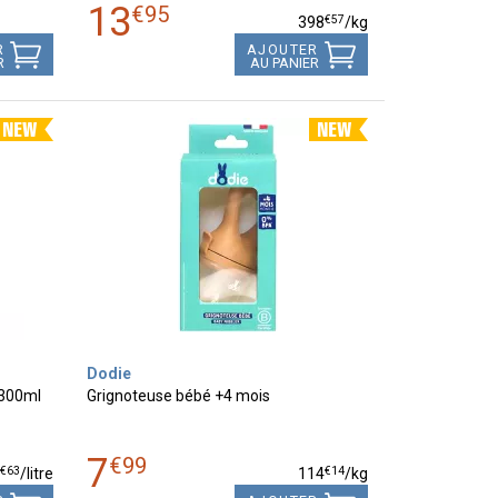
13
€
95
€
57
398
/kg
R
AJOUTER
R
AU PANIER
Dodie
 300ml
Grignoteuse bébé +4 mois
7
€
99
€
63
€
14
1
/
litre
114
/kg