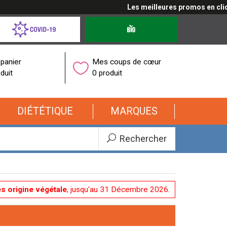
Les meilleures promos en cliquant ici
d-
Produits
bio
onavirus
panier
Mes coups de cœur
duit
0 produit
DIÉTÉTIQUE
MARQUES
Rechercher
es origine végétale
, jusqu'au 31 Décembre 2026.