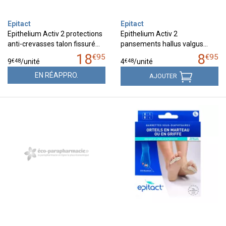
Epitact
Epitact
Epithelium Activ 2 protections
Epithelium Activ 2
anti-crevasses talon fissuré…
pansements hallus valgus…
18
8
€
95
€
95
€
48
€
48
9
/unité
4
/unité
EN RÉAPPRO.
AJOUTER