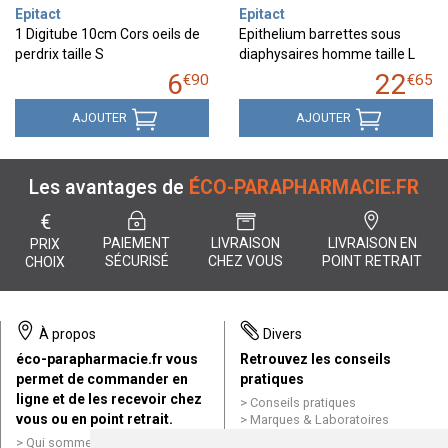
Epitact
Epitact
1 Digitube 10cm Cors oeils de
Epithelium barrettes sous
perdrix taille S
diaphysaires homme taille L
6
22
€
90
€
65
AJOUTER
AJOUTER
Les avantages de
ÉCO-PARAPHARMACIE.FR
€
PAIEMENT
LIVRAISON
LIVRAISON EN
PRIX
SÉCURISÉ
CHEZ VOUS
POINT RETRAIT
CHOIX
À propos
Divers
éco-parapharmacie.fr vous
Retrouvez les conseils
permet de commander en
pratiques
ligne et de les recevoir chez
Conseils pratiques
vous ou en point retrait.
Marques & Laboratoires
Conditions générales de vente
Qui sommes nous ?