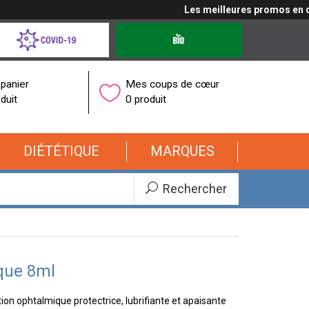
Les meilleures promos en cliq
d-
Produits
bio
onavirus
panier
Mes coups de cœur
duit
0 produit
DIÉTÉTIQUE
MARQUES
Rechercher
que 8ml
on ophtalmique protectrice, lubrifiante et apaisante