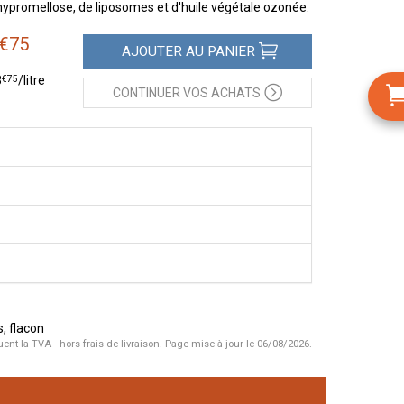
'hypromellose, de liposomes et d'huile végétale ozonée.
€
75
AJOUTER
AU PANIER
€
75
8
/
litre
CONTINUER
VOS ACHATS
, flacon
uent la TVA - hors frais de livraison.
Page mise à jour le 06/08/2026.