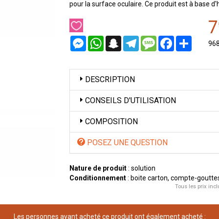
pour la surface oculaire. Ce produit est à base d
7
Messenger
WhatsApp
Snapchat
Telegram
Message
Facebook
Partager
96
DESCRIPTION
CONSEILS D'UTILISATION
COMPOSITION
POSEZ UNE QUESTION
Nature de produit
: solution
Conditionnement
: boite carton, compte-gouttes
Tous les prix incl
Les personnes ayant acheté ce produit ont également acheté :