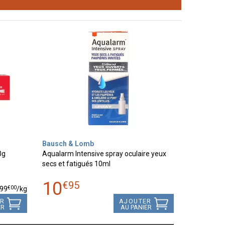
Bausch & Lomb
0g
Aqualarm Intensive spray oculaire yeux
secs et fatigués 10ml
10
€
95
€
00
99
/kg
ER
AJOUTER
ER
AU PANIER