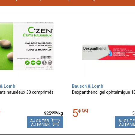
 & Lomb
Bausch & Lomb
tats nauséeux 30 comprimés
Dexpanthénol gel ophtalmique 1
5
5
€
99
€
00
925
/kg
5
AJOUTER
AJOUT
AU PANIER
AU PANI