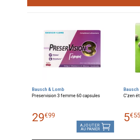
Bausch & Lomb
Bausch
Preservision 3 femme 60 capsules
C'zen é
29
5
€
99
€
5
AJOUTER
AU PANIER