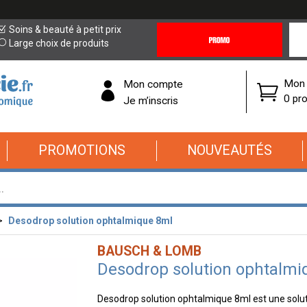
Promotions
Covi
Soins & beauté à petit prix
&
19
Large choix de produits
Offres
Cor
Mon 
Mon compte
0 pro
Je m’inscris
PROMOTIONS
NOUVEAUTÉS
Desodrop solution ophtalmique 8ml
BAUSCH & LOMB
Desodrop solution ophtalmi
Desodrop solution ophtalmique 8ml est une soluti