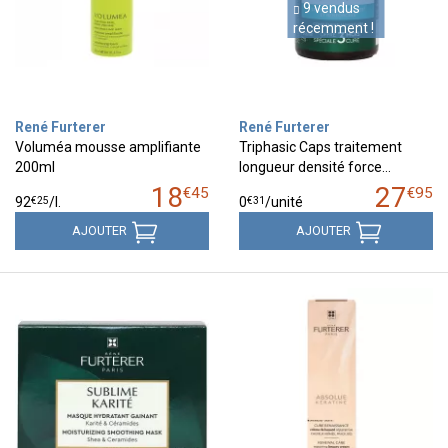
9 vendus
récemment !
René Furterer
René Furterer
Voluméa mousse amplifiante
Triphasic Caps traitement
200ml
longueur densité force…
18
27
€
45
€
95
€
25
€
31
92
/
l.
0
/unité
AJOUTER
AJOUTER