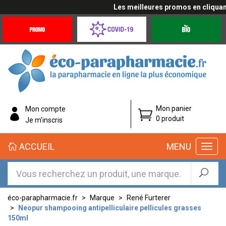
Les meilleures promos en cliquant i
Promotions
Covid-
Produits
&
19
bio
Offres
Coronavirus
éco-
Mon panier
Mon compte
parapharmacie.fr
0 produit
Je m’inscris
éco-
ACCUEIL
MENU
parapharmacie.fr
éco-parapharmacie.fr
Marque
René Furterer
Neopur shampooing antipelliculaire pellicules grasses
150ml