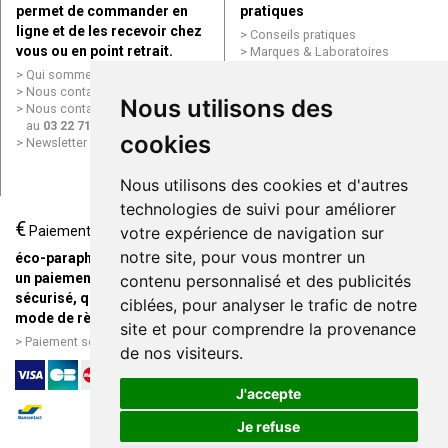
permet de commander en
pratiques
ligne et de les recevoir chez
Conseils pratiques
vous ou en point retrait.
Marques & Laboratoires
Conditions générales de vente
Qui sommes nous ?
(CGV)
Nous contacter par e-mail
Nous utilisons des
Mentions légales
Nous contacter par téléphone
Données personnelles
au
03 22 71 64 10
Cookies
cookies
Newsletter
Mes préférences Cookies
Grande Pharmacie d’Amiens en
Nous utilisons des cookies et d'autres
ligne
technologies de suivi pour améliorer
€
Livraison / Point retrait
Paiement
votre expérience de navigation sur
Commandez en ligne et
notre site, pour vous montrer un
éco-parapharmacie.fr offre
recevez votre commande
un paiement entièrement
contenu personnalisé et des publicités
rapidement chez vous ou en
sécurisé, quel que soit le
ciblées, pour analyser le trafic de notre
point retrait
mode de règlement
site et pour comprendre la provenance
Livraison chez vous ou en
Paiement sécurisé et simple
de nos visiteurs.
points relais
J'accepte
Je refuse