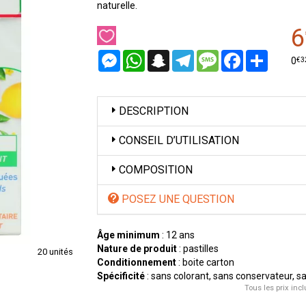
naturelle.
6
Messenger
WhatsApp
Snapchat
Telegram
Message
Facebook
Partager
€
3
0
DESCRIPTION
CONSEIL D’UTILISATION
COMPOSITION
POSEZ UNE QUESTION
Âge minimum
: 12 ans
Nature de produit
: pastilles
20 unités
Conditionnement
: boite carton
Spécificité
: sans colorant, sans conservateur, s
Tous les prix incl