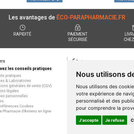
Les avantages de
ÉCO-PARAPHARMACIE.FR
RAPIDITÉ
PAIEMENT
LIVR
SÉCURISÉ
CHEZ
€
ers
Paiement
vez les conseils pratiques
éco-parapharmacie.fr offre un
Nous utilisons d
ils pratiques
paiement entièrement sécurisé
es & Laboratoires
que soit le mode de règlement
tions générales de vente (CGV)
Nous utilisons des cookie
Paiement sécurisé et simple
ons légales
votre expérience de navig
es personnelles
personnalisé et des public
es
références Cookies
pour comprendre la prove
e Pharmacie d’Amiens en ligne
J'accepte
Je refuse
C
Gran