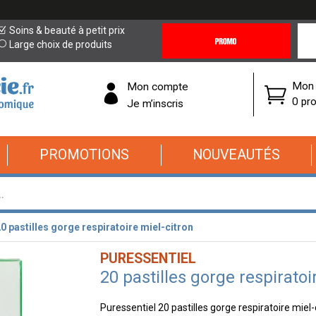
Promotions
Covi
Soins & beauté à petit prix
&
19
Large choix de produits
Offres
Cor
Mon 
Mon compte
0 pro
Je m’inscris
PROMOTIONS
NOUVEAUTÉS
0 pastilles gorge respiratoire miel-citron
PURESSENTIEL
20 pastilles gorge respiratoi
Puressentiel 20 pastilles gorge respiratoire mie