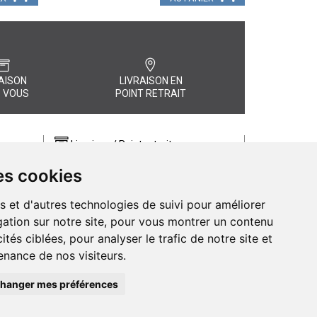
AISON
LIVRAISON EN
 VOUS
POINT RETRAIT
Livraison / Point retrait
Commandez en ligne et recevez votre
es cookies
commande rapidement chez vous ou
, quel
en point retrait
s et d'autres technologies de suivi pour améliorer
Livraison chez vous ou en points relais
ation sur notre site, pour vous montrer un contenu
ités ciblées, pour analyser le trafic de notre site et
nance de nos visiteurs.
hanger mes préférences
de Pharmacie d’Amiens - 11 rue Jean Catelas - 80000 Amiens