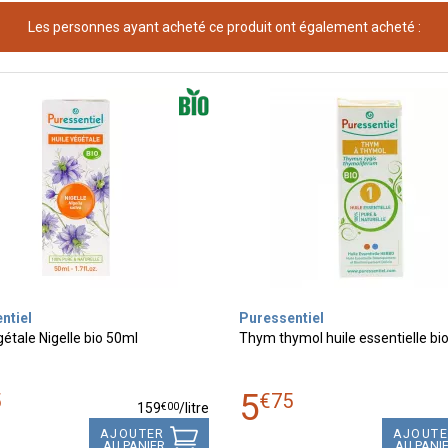
Les personnes ayant acheté ce produit ont également acheté :
ntiel
Puressentiel
gétale Nigelle bio 50ml
Thym thymol huile essentielle bi
5
5
€
75
€
00
159
/
litre
AJOUTER
AJOUT
AU PANIER
AU PANI