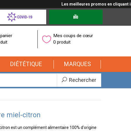
Les meilleures promos en cliquant ici
d-
Produits
bio
onavirus
panier
Mes coups de cœur
duit
0 produit
DIÉTÉTIQUE
MARQUES
Rechercher
re miel-citron
l-citron est un complément alimentaire 100% d'origine