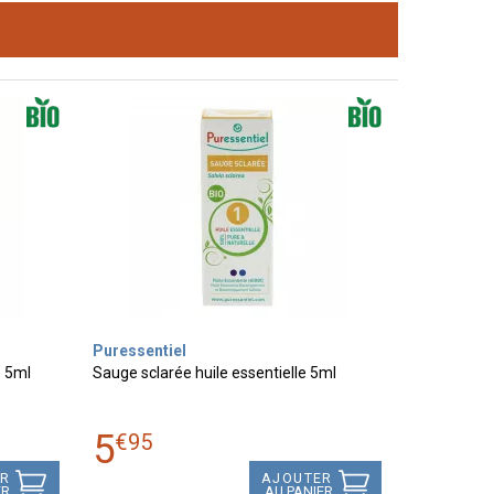
Puressentiel
o 5ml
Sauge sclarée huile essentielle 5ml
5
€
95
ER
AJOUTER
ER
AU PANIER