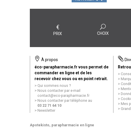
€
CHOIX
PRIX
À propos
Div
éco-parapharmacie.fr vous permet de
Retrou
commander en ligne et de les
Conse
recevoir chez vous ou en point retrait.
Marqu
Condi
Qui sommes nous ?
Menti
Nous contacter par e-mail
Donné
contact
@
eco-parapharmacie.fr
Cooki
Nous contacter par téléphone au
Mes p
03 22 71 64 10
Grand
Newsletter
Apotekisto
, parapharmacie en ligne