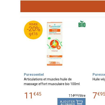
REMISE
45
€
11
-20%
16
€
9
€
16
9
Puressentiel
Puresse
Articulations et muscles huile de
Huile vé
massage effort musculaire bio 100ml
11
7
€
45
€
9
€
50
114
/
litre
AJOUTER
AU PANIER